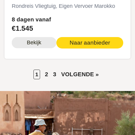
Rondreis Vliegtuig, Eigen Vervoer Marokko
8 dagen vanaf
€1.545
Naar aanbieder
Bekijk
HUIDIGE
PAGE
PAGE
VOLGENDE
2
3
VOLGENDE »
1
Paginering
PAGINA
PAGINA