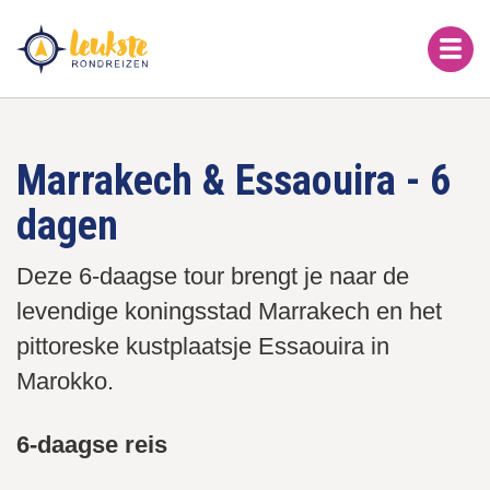
Overslaan
en
naar
de
inhoud
gaan
Marrakech & Essaouira - 6
dagen
Deze 6-daagse tour brengt je naar de
levendige koningsstad Marrakech en het
pittoreske kustplaatsje Essaouira in
Marokko.
6-daagse reis