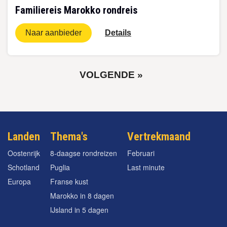
Familiereis Marokko rondreis
Naar aanbieder
Details
VOLGENDE
VOLGENDE »
PAGINA
Paginering
Landen
Thema's
Vertrekmaand
Oostenrijk
8-daagse rondreizen
Februari
Schotland
Puglia
Last minute
Europa
Franse kust
Marokko in 8 dagen
IJsland in 5 dagen