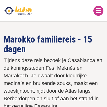
Overslaan
en
naar
de
inhoud
gaan
Marokko familiereis - 15
dagen
Tijdens deze reis bezoek je Casablanca en
de koningssteden Fes, Meknès en
Marrakech. Je dwaalt door kleurrijke
medina’s en bruisende souks, maakt een
woestijntocht, rijdt door de Atlas langs
Berberdorpen en sluit af aan het strand in
het gezellige Essaouira.