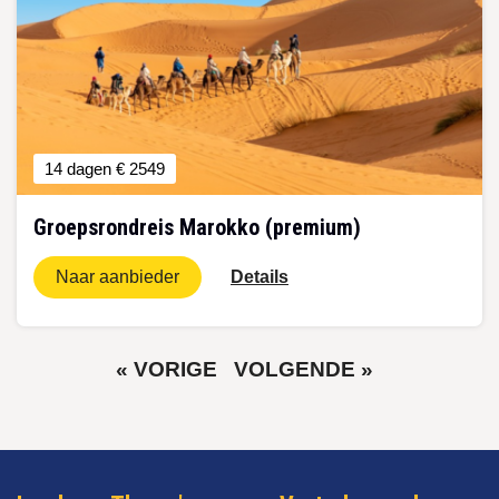
14 dagen
€ 2549
Groepsrondreis Marokko (premium)
Naar aanbieder
Details
VORIGE
VOLGENDE
« VORIGE
VOLGENDE »
PAGINA
PAGINA
Paginering