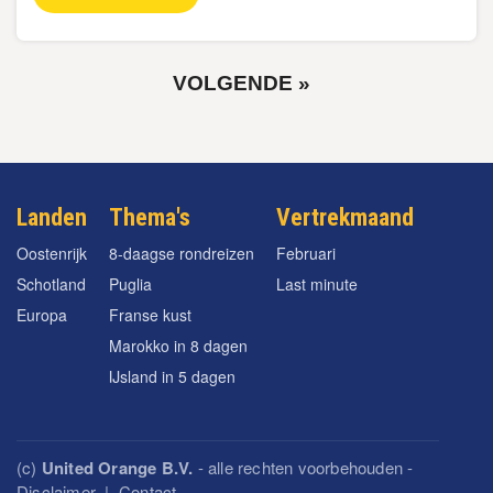
VOLGENDE
VOLGENDE »
PAGINA
Paginering
Landen
Thema's
Vertrekmaand
Oostenrijk
8-daagse rondreizen
Februari
Schotland
Puglia
Last minute
Europa
Franse kust
Marokko in 8 dagen
IJsland in 5 dagen
(c)
United Orange B.V.
- alle rechten voorbehouden -
Disclaimer
|
Contact