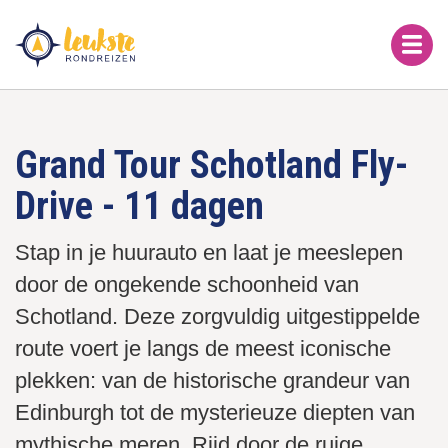
Overslaan
en
naar
de
inhoud
gaan
Grand Tour Schotland Fly-
Drive - 11 dagen
Stap in je huurauto en laat je meeslepen
door de ongekende schoonheid van
Schotland. Deze zorgvuldig uitgestippelde
route voert je langs de meest iconische
plekken: van de historische grandeur van
Edinburgh tot de mysterieuze diepten van
mythische meren. Rijd door de ruige